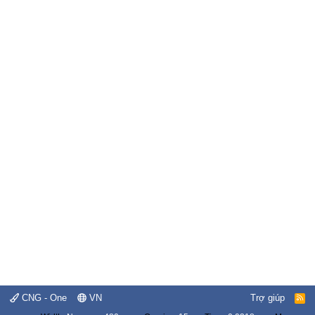
CNG - One
VN
Trợ giúp
R
S