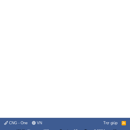
CNG - One
VN
Trợ giúp
R
S