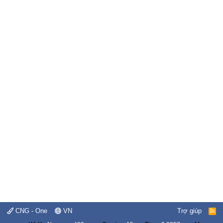
CNG - One
VN
Trợ giúp
R
S