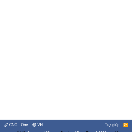
CNG - One
VN
Trợ giúp
R
S