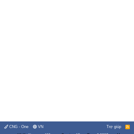
CNG - One
VN
Trợ giúp
R
S