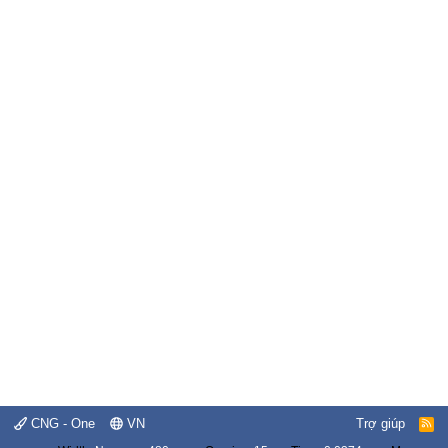
CNG - One
VN
Trợ giúp
R
S