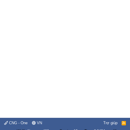
CNG - One
VN
Trợ giúp
R
S