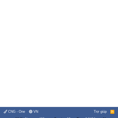
CNG - One
VN
Trợ giúp
R
S