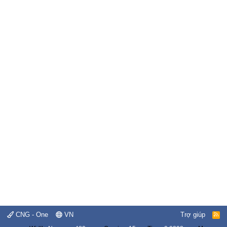
CNG - One
VN
Trợ giúp
R
S