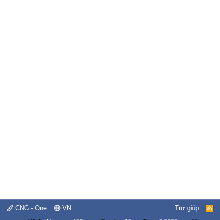
CNG - One
VN
Trợ giúp
R
S