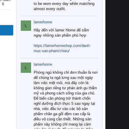
to be worn every day while matching
0
almost every outfit.
lamerhome
L
Hãy đến với lamer Home để sắm
ngay những sản phẩm phù hợp
https://lamerhomeshop.com/danh-
muc-san-pham/chieu/
lamerhome
L
Phòng ngủ không chỉ đơn thuần là nơi
để chúng ta ngả lưng sau một ngày
làm việc mệt mỏi, mà đây còn là
không gian riêng tư phản ánh gu thẩm
mỹ và phong cách sống của gia chủ.
Để biến căn phòng trở thành chốn
nghỉ dưỡng đích thực 5 sao ngay tại
nhà, việc đầu tư vào các bộ sản
phẩm chăn ga gối đệm cao cấp là
điều vô cùng cần thiết. Những sản
phẩm này không chỉ mang lại cảm