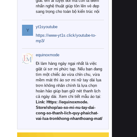
giác êm ái tuyệt đối mà còn là điểm
nhấn nghệ thuật giúp tôn lên vẻ đẹp
sang trọng cho toàn bộ kiến trúc nội
thất.
yt1syoutube
Tuy nhiên, giữa thị trường đa dạng
Y
với vô vàn thương hiệu và mẫu mã
https://www-yt1s.click/youtube-to-
như hiện nay, làm thế nào để chọn
mp3/
được những bộ chăn ga gối đệm cao
cấp thực sự chất lượng, phù hợp với
equinoxmode
khí hậu và nhu cầu sử dụng của gia
đình? Hãy cùng chúng tôi đi tìm lời
Đi làm hàng ngày ngại nhất là việc
giải đáp chi tiết qua bài viết dưới đây.
giặt ủi sơ mi phức tạp. Nếu bạn đang
tìm một chiếc áo vừa chỉn chu, vừa
1. Tại sao các gia đình hiện đại lại ưa
mềm mát thì áo sơ mi nữ tay dài lụa
chuộng chăn ga gối đệm cao cấp?
trơn không nhăn chính là lựa chọn
hoàn hảo giúp bạn giữ nét thanh lịch
Khác với các dòng sản phẩm thông
cả ngày dài. Xem chi tiết mẫu áo tại:
thường, những bộ chăn ga gối đệm
Link: Https: //equinoxmode.
cao cấp trải qua quy trình sản xuất
Store/shop/ao-so-mi-nu-tay-dai-
nghiêm ngặt từ khâu chọn lọc nguyên
cong-so-thanh-lich-quy-phaichat-
liệu tự nhiên đến công nghệ dệt
vai-lua-tronkhong-nhanthoang-mat/
nhuộm hiện đại không chứa hóa chất
độc hại. Khi sử dụng dòng sản phẩm
này, bạn sẽ cảm nhận rõ rệt sự khác