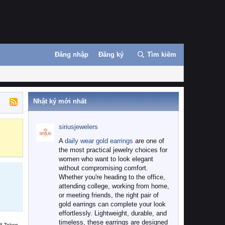
Đăng nhập
Đăng ký
Tìm kiếm
Nhật ký mới nhất
siriusjewelers
Binance
MEXC
A
daily wear gold earrings
are one of
the most practical jewelry choices for
women who want to look elegant
without compromising comfort.
Whether you're heading to the office,
attending college, working from home,
or meeting friends, the right pair of
gold earrings can complete your look
effortlessly. Lightweight, durable, and
timeless, these earrings are designed
B Token