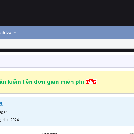
nh bạ
n kiếm tiền đơn giản miễn phí
a
 2024
g chín 2024
Lượt thích
VN