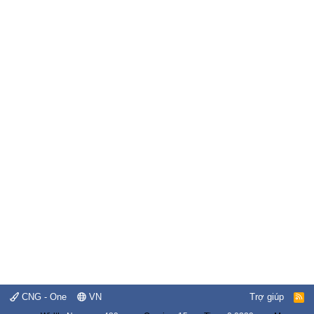
CNG - One
VN
Trợ giúp
R
S