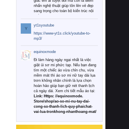
giác êm ái tuyệt đối mà còn là điểm
nhấn nghệ thuật giúp tôn lên vẻ đẹp
sang trọng cho toàn bộ kiến trúc nội
thất.
yt1syoutube
Tuy nhiên, giữa thị trường đa dạng
Y
với vô vàn thương hiệu và mẫu mã
https://www-yt1s.click/youtube-to-
như hiện nay, làm thế nào để chọn
mp3/
được những bộ chăn ga gối đệm cao
cấp thực sự chất lượng, phù hợp với
equinoxmode
khí hậu và nhu cầu sử dụng của gia
đình? Hãy cùng chúng tôi đi tìm lời
Đi làm hàng ngày ngại nhất là việc
giải đáp chi tiết qua bài viết dưới đây.
giặt ủi sơ mi phức tạp. Nếu bạn đang
tìm một chiếc áo vừa chỉn chu, vừa
1. Tại sao các gia đình hiện đại lại ưa
mềm mát thì áo sơ mi nữ tay dài lụa
chuộng chăn ga gối đệm cao cấp?
trơn không nhăn chính là lựa chọn
hoàn hảo giúp bạn giữ nét thanh lịch
Khác với các dòng sản phẩm thông
cả ngày dài. Xem chi tiết mẫu áo tại:
thường, những bộ chăn ga gối đệm
Link: Https: //equinoxmode.
cao cấp trải qua quy trình sản xuất
Store/shop/ao-so-mi-nu-tay-dai-
nghiêm ngặt từ khâu chọn lọc nguyên
cong-so-thanh-lich-quy-phaichat-
liệu tự nhiên đến công nghệ dệt
vai-lua-tronkhong-nhanthoang-mat/
nhuộm hiện đại không chứa hóa chất
độc hại. Khi sử dụng dòng sản phẩm
này, bạn sẽ cảm nhận rõ rệt sự khác