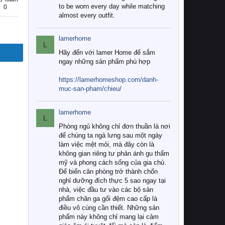
to be worn every day while matching
0
almost every outfit.
lamerhome
L
Hãy đến với lamer Home để sắm
ngay những sản phẩm phù hợp
https://lamerhomeshop.com/danh-
muc-san-pham/chieu/
lamerhome
L
Phòng ngủ không chỉ đơn thuần là nơi
để chúng ta ngả lưng sau một ngày
làm việc mệt mỏi, mà đây còn là
không gian riêng tư phản ánh gu thẩm
mỹ và phong cách sống của gia chủ.
Để biến căn phòng trở thành chốn
nghỉ dưỡng đích thực 5 sao ngay tại
nhà, việc đầu tư vào các bộ sản
phẩm chăn ga gối đệm cao cấp là
điều vô cùng cần thiết. Những sản
phẩm này không chỉ mang lại cảm