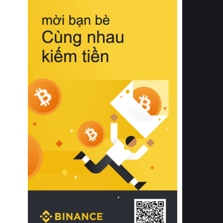
biệt từ bề mặt vải mềm mịn, khả năng
thoáng khí tuyệt vời cho đến độ đàn
hồi chuẩn xác của phần đệm nâng đỡ
cột sống.
Bên cạnh đó, việc lựa chọn các dòng
sản phẩm đạt chuẩn chất lượng quốc
tế còn giúp ngăn ngừa tình trạng kích
ứng da, hạn chế sự phát triển của vi
khuẩn và nấm mốc trong điều kiện
thời tiết nóng ẩm. Bạn có thể tìm hiểu
thêm các nghiên cứu khoa học về tác
động của giấc ngủ và môi trường
phòng ngủ đối với sức khỏe con
người tại Sleep Foundation (External
Link) để có cái nhìn toàn diện hơn.
2. Các tiêu chí vàng khi lựa chọn
chăn ga gối đệm cao cấp cho phòng
ngủ
Để sở hữu một bộ chăn ga gối đệm
cao cấp hoàn hảo cả về thẩm mỹ lẫn
công năng, người tiêu dùng cần cân
nhắc kỹ lưỡng các tiêu chí quan trọng