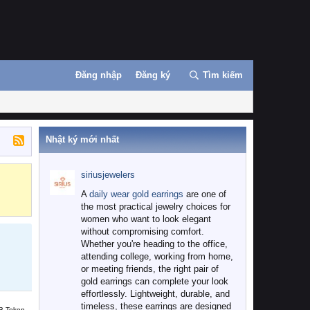
Đăng nhập
Đăng ký
Tìm kiếm
Nhật ký mới nhất
siriusjewelers
Binance
MEXC
A
daily wear gold earrings
are one of
the most practical jewelry choices for
women who want to look elegant
without compromising comfort.
Whether you're heading to the office,
attending college, working from home,
or meeting friends, the right pair of
gold earrings can complete your look
effortlessly. Lightweight, durable, and
timeless, these earrings are designed
B Token