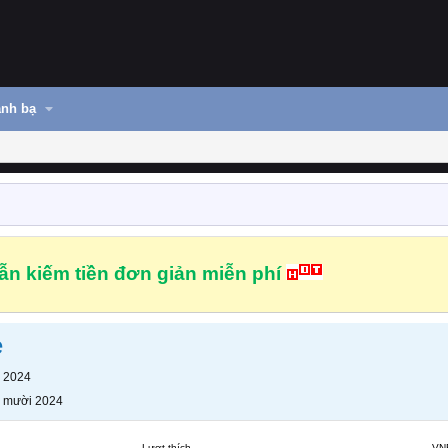
nh bạ
n kiếm tiền đơn giản miễn phí
e
 2024
 mười 2024
Lượt thích
VN