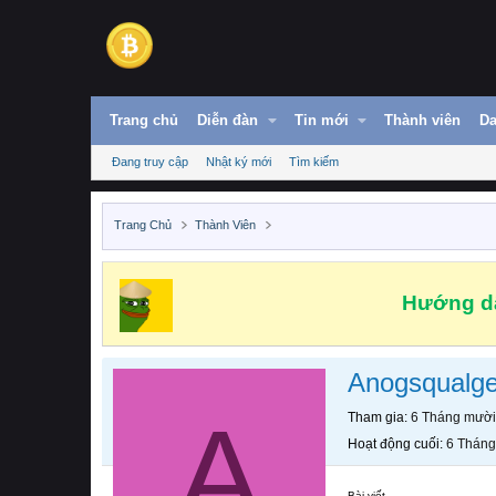
Trang chủ
Diễn đàn
Tin mới
Thành viên
Da
Đang truy cập
Nhật ký mới
Tìm kiếm
Trang Chủ
Thành Viên
Hướng dẫ
Anogsqualg
A
Tham gia
6 Tháng mười
Hoạt động cuối
6 Tháng
Bài viết