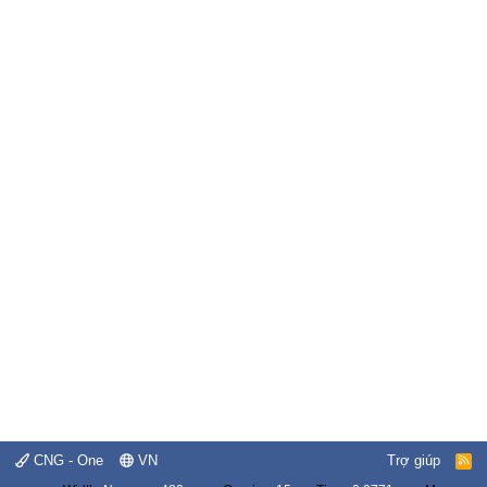
CNG - One
VN
Trợ giúp
R
S