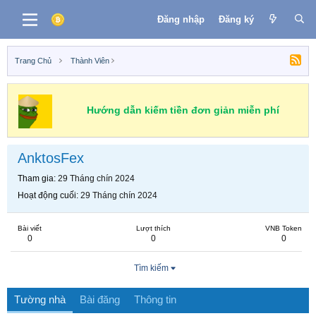
Đăng nhập
Đăng ký
Trang Chủ
Thành Viên
Hướng dẫn kiếm tiền đơn giản miễn phí
AnktosFex
Tham gia
29 Tháng chín 2024
Hoạt động cuối
29 Tháng chín 2024
Bài viết
Lượt thích
VNB Token
0
0
0
Tìm kiếm
Tường nhà
Bài đăng
Thông tin