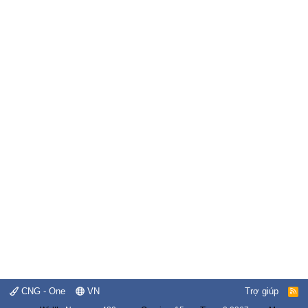
CNG - One
VN
Trợ giúp
R
S