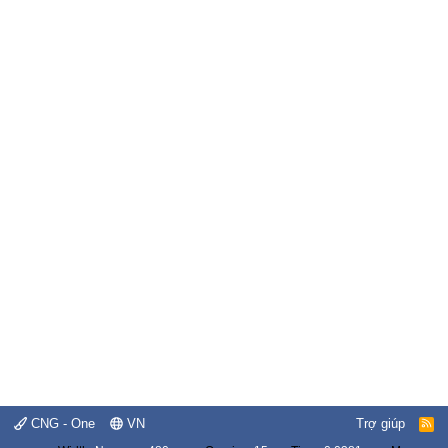
CNG - One
VN
Trợ giúp
R
S