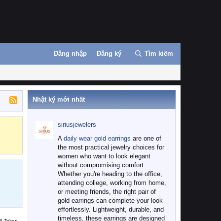
Đăng nhập
Đăng ký
Tìm kiếm
Nhật ký mới nhất
siriusjewelers
Binance
MEXC
A
daily wear gold earrings
are one of
the most practical jewelry choices for
women who want to look elegant
without compromising comfort.
Whether you're heading to the office,
attending college, working from home,
or meeting friends, the right pair of
gold earrings can complete your look
effortlessly. Lightweight, durable, and
timeless, these earrings are designed
B Token