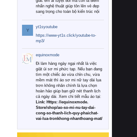
giác êm ái tuyệt đối mà còn là điểm
nhấn nghệ thuật giúp tôn lên vẻ đẹp
sang trọng cho toàn bộ kiến trúc nội
thất.
yt1syoutube
Tuy nhiên, giữa thị trường đa dạng
Y
với vô vàn thương hiệu và mẫu mã
https://www-yt1s.click/youtube-to-
như hiện nay, làm thế nào để chọn
mp3/
được những bộ chăn ga gối đệm cao
cấp thực sự chất lượng, phù hợp với
equinoxmode
khí hậu và nhu cầu sử dụng của gia
đình? Hãy cùng chúng tôi đi tìm lời
Đi làm hàng ngày ngại nhất là việc
giải đáp chi tiết qua bài viết dưới đây.
giặt ủi sơ mi phức tạp. Nếu bạn đang
tìm một chiếc áo vừa chỉn chu, vừa
1. Tại sao các gia đình hiện đại lại ưa
mềm mát thì áo sơ mi nữ tay dài lụa
chuộng chăn ga gối đệm cao cấp?
trơn không nhăn chính là lựa chọn
hoàn hảo giúp bạn giữ nét thanh lịch
Khác với các dòng sản phẩm thông
cả ngày dài. Xem chi tiết mẫu áo tại:
thường, những bộ chăn ga gối đệm
Link: Https: //equinoxmode.
cao cấp trải qua quy trình sản xuất
Store/shop/ao-so-mi-nu-tay-dai-
nghiêm ngặt từ khâu chọn lọc nguyên
cong-so-thanh-lich-quy-phaichat-
liệu tự nhiên đến công nghệ dệt
vai-lua-tronkhong-nhanthoang-mat/
nhuộm hiện đại không chứa hóa chất
độc hại. Khi sử dụng dòng sản phẩm
này, bạn sẽ cảm nhận rõ rệt sự khác