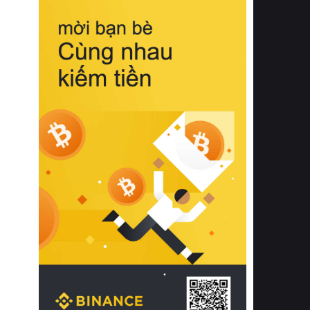
biệt từ bề mặt vải mềm mịn, khả năng
thoáng khí tuyệt vời cho đến độ đàn
hồi chuẩn xác của phần đệm nâng đỡ
cột sống.
Bên cạnh đó, việc lựa chọn các dòng
sản phẩm đạt chuẩn chất lượng quốc
tế còn giúp ngăn ngừa tình trạng kích
ứng da, hạn chế sự phát triển của vi
khuẩn và nấm mốc trong điều kiện
thời tiết nóng ẩm. Bạn có thể tìm hiểu
thêm các nghiên cứu khoa học về tác
động của giấc ngủ và môi trường
phòng ngủ đối với sức khỏe con
người tại Sleep Foundation (External
Link) để có cái nhìn toàn diện hơn.
2. Các tiêu chí vàng khi lựa chọn
chăn ga gối đệm cao cấp cho phòng
ngủ
Để sở hữu một bộ chăn ga gối đệm
cao cấp hoàn hảo cả về thẩm mỹ lẫn
công năng, người tiêu dùng cần cân
nhắc kỹ lưỡng các tiêu chí quan trọng