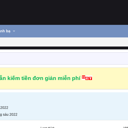
nh bạ
n kiếm tiền đơn giản miễn phí
 2022
g sáu 2022
Lượt thích
VN