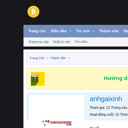
Trang chủ
Diễn đàn
Tin mới
Thành viên
Da
Đang truy cập
Nhật ký mới
Tìm kiếm
Trang Chủ
Thành Viên
Hướng dẫ
anhgaixinh
Tham gia
15 Tháng sáu
Hoạt động cuối
15 Thán
Bài viết