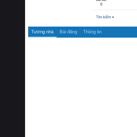
0
Tìm kiếm
Tường nhà
Bài đăng
Thông tin