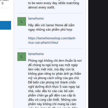
to be worn every day while matching
0
almost every outfit.
lamerhome
L
Hãy đến với lamer Home để sắm
ngay những sản phẩm phù hợp
https://lamerhomeshop.com/danh-
muc-san-pham/chieu/
lamerhome
L
Phòng ngủ không chỉ đơn thuần là nơi
để chúng ta ngả lưng sau một ngày
làm việc mệt mỏi, mà đây còn là
không gian riêng tư phản ánh gu thẩm
mỹ và phong cách sống của gia chủ.
Để biến căn phòng trở thành chốn
nghỉ dưỡng đích thực 5 sao ngay tại
nhà, việc đầu tư vào các bộ sản
phẩm chăn ga gối đệm cao cấp là
điều vô cùng cần thiết. Những sản
phẩm này không chỉ mang lại cảm