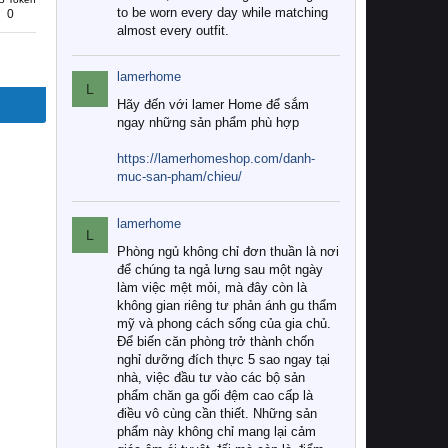
to be worn every day while matching
0
almost every outfit.
lamerhome
L
Hãy đến với lamer Home để sắm
ngay những sản phẩm phù hợp
https://lamerhomeshop.com/danh-
muc-san-pham/chieu/
lamerhome
L
Phòng ngủ không chỉ đơn thuần là nơi
để chúng ta ngả lưng sau một ngày
làm việc mệt mỏi, mà đây còn là
không gian riêng tư phản ánh gu thẩm
mỹ và phong cách sống của gia chủ.
Để biến căn phòng trở thành chốn
nghỉ dưỡng đích thực 5 sao ngay tại
nhà, việc đầu tư vào các bộ sản
phẩm chăn ga gối đệm cao cấp là
điều vô cùng cần thiết. Những sản
phẩm này không chỉ mang lại cảm