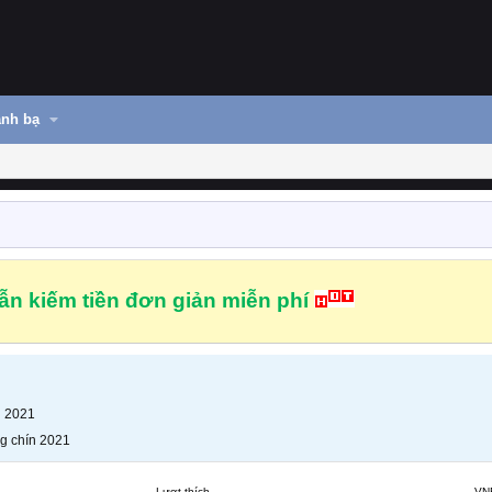
nh bạ
n kiếm tiền đơn giản miễn phí
n 2021
g chín 2021
Lượt thích
VN