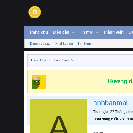
Trang chủ
Diễn đàn
Tin mới
Thành viên
Da
Đang truy cập
Nhật ký mới
Tìm kiếm
Trang Chủ
Thành Viên
Hướng dẫ
anhbanmai
A
Tham gia
27 Tháng chí
Hoạt động cuối
28 Thán
Bài viết