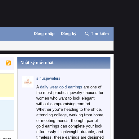
Đăng nhập
Đăng ký
Tìm kiếm
Nhật ký mới nhất
siriusjewelers
Binance
MEXC
A
daily wear gold earrings
are one of
the most practical jewelry choices for
women who want to look elegant
without compromising comfort.
Whether you're heading to the office,
attending college, working from home,
or meeting friends, the right pair of
gold earrings can complete your look
effortlessly. Lightweight, durable, and
timeless, these earrings are designed
B Token