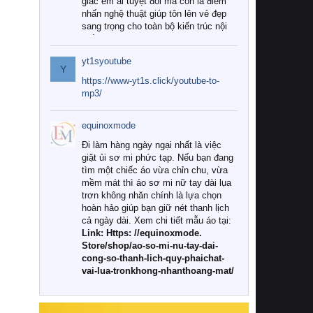
giác êm ái tuyệt đối mà còn là điểm
nhấn nghệ thuật giúp tôn lên vẻ đẹp
sang trọng cho toàn bộ kiến trúc nội
thất.
yt1syoutube
Tuy nhiên, giữa thị trường đa dạng
Y
với vô vàn thương hiệu và mẫu mã
https://www-yt1s.click/youtube-to-
như hiện nay, làm thế nào để chọn
mp3/
được những bộ chăn ga gối đệm cao
cấp thực sự chất lượng, phù hợp với
equinoxmode
khí hậu và nhu cầu sử dụng của gia
đình? Hãy cùng chúng tôi đi tìm lời
Đi làm hàng ngày ngại nhất là việc
giải đáp chi tiết qua bài viết dưới đây.
giặt ủi sơ mi phức tạp. Nếu bạn đang
tìm một chiếc áo vừa chỉn chu, vừa
1. Tại sao các gia đình hiện đại lại ưa
mềm mát thì áo sơ mi nữ tay dài lụa
chuộng chăn ga gối đệm cao cấp?
trơn không nhăn chính là lựa chọn
hoàn hảo giúp bạn giữ nét thanh lịch
Khác với các dòng sản phẩm thông
cả ngày dài. Xem chi tiết mẫu áo tại:
thường, những bộ chăn ga gối đệm
Link: Https: //equinoxmode.
cao cấp trải qua quy trình sản xuất
Store/shop/ao-so-mi-nu-tay-dai-
nghiêm ngặt từ khâu chọn lọc nguyên
cong-so-thanh-lich-quy-phaichat-
liệu tự nhiên đến công nghệ dệt
vai-lua-tronkhong-nhanthoang-mat/
nhuộm hiện đại không chứa hóa chất
độc hại. Khi sử dụng dòng sản phẩm
này, bạn sẽ cảm nhận rõ rệt sự khác