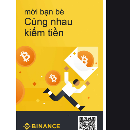
biệt từ bề mặt vải mềm mịn, khả năng
thoáng khí tuyệt vời cho đến độ đàn
hồi chuẩn xác của phần đệm nâng đỡ
cột sống.
Bên cạnh đó, việc lựa chọn các dòng
sản phẩm đạt chuẩn chất lượng quốc
tế còn giúp ngăn ngừa tình trạng kích
ứng da, hạn chế sự phát triển của vi
khuẩn và nấm mốc trong điều kiện
thời tiết nóng ẩm. Bạn có thể tìm hiểu
thêm các nghiên cứu khoa học về tác
động của giấc ngủ và môi trường
phòng ngủ đối với sức khỏe con
người tại Sleep Foundation (External
Link) để có cái nhìn toàn diện hơn.
2. Các tiêu chí vàng khi lựa chọn
chăn ga gối đệm cao cấp cho phòng
ngủ
Để sở hữu một bộ chăn ga gối đệm
cao cấp hoàn hảo cả về thẩm mỹ lẫn
công năng, người tiêu dùng cần cân
nhắc kỹ lưỡng các tiêu chí quan trọng