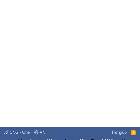
CNG - One
VN
Trợ giúp
R
S