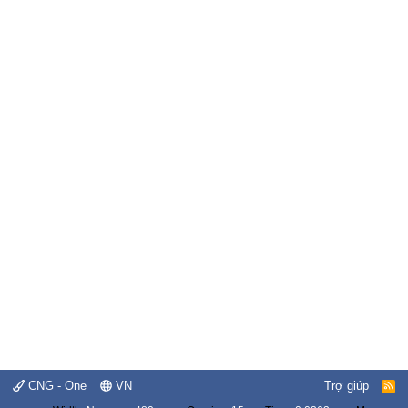
CNG - One
VN
Trợ giúp
R
S