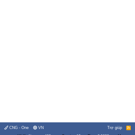
CNG - One
VN
Trợ giúp
R
S