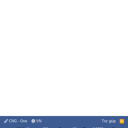
CNG - One
VN
Trợ giúp
R
S