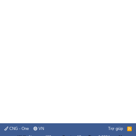
CNG - One
VN
Trợ giúp
R
S