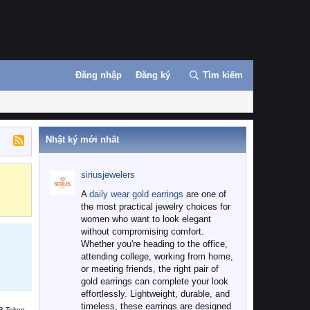
Đăng nhập
Đăng ký
Tìm kiếm
Nhật ký mới nhất
siriusjewelers
Binance
MEXC
A
daily wear gold earrings
are one of
the most practical jewelry choices for
women who want to look elegant
without compromising comfort.
Whether you're heading to the office,
attending college, working from home,
or meeting friends, the right pair of
gold earrings can complete your look
effortlessly. Lightweight, durable, and
timeless, these earrings are designed
B Token