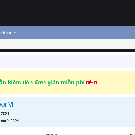
nh bạ
n kiếm tiền đơn giản miễn phí
eorM
 2024
 mười 2024
Lượt thích
VN