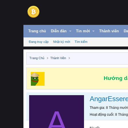
Trang chủ
Diễn đàn
Tin mới
Thành viên
Da
Đang truy cập
Nhật ký mới
Tìm kiếm
Trang Chủ
Thành Viên
Hướng dẫ
AngarEsser
A
Tham gia
8 Tháng mười
Hoạt động cuối
8 Tháng
Bài viết