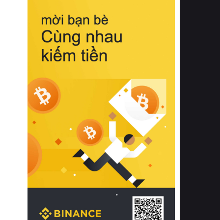
biệt từ bề mặt vải mềm mịn, khả năng
thoáng khí tuyệt vời cho đến độ đàn
hồi chuẩn xác của phần đệm nâng đỡ
cột sống.
Bên cạnh đó, việc lựa chọn các dòng
sản phẩm đạt chuẩn chất lượng quốc
tế còn giúp ngăn ngừa tình trạng kích
ứng da, hạn chế sự phát triển của vi
khuẩn và nấm mốc trong điều kiện
thời tiết nóng ẩm. Bạn có thể tìm hiểu
thêm các nghiên cứu khoa học về tác
động của giấc ngủ và môi trường
phòng ngủ đối với sức khỏe con
người tại Sleep Foundation (External
Link) để có cái nhìn toàn diện hơn.
2. Các tiêu chí vàng khi lựa chọn
chăn ga gối đệm cao cấp cho phòng
ngủ
Để sở hữu một bộ chăn ga gối đệm
cao cấp hoàn hảo cả về thẩm mỹ lẫn
công năng, người tiêu dùng cần cân
nhắc kỹ lưỡng các tiêu chí quan trọng