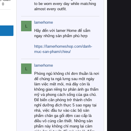
to be worn every day while matching
0
almost every outfit.
lamerhome
L
Hãy đến với lamer Home để sắm
ngay những sản phẩm phù hợp
https://lamerhomeshop.com/danh-
muc-san-pham/chieu/
lamerhome
L
Phòng ngủ không chỉ đơn thuần là nơi
để chúng ta ngả lưng sau một ngày
làm việc mệt mỏi, mà đây còn là
không gian riêng tư phản ánh gu thẩm
mỹ và phong cách sống của gia chủ.
Để biến căn phòng trở thành chốn
nghỉ dưỡng đích thực 5 sao ngay tại
nhà, việc đầu tư vào các bộ sản
phẩm chăn ga gối đệm cao cấp là
điều vô cùng cần thiết. Những sản
phẩm này không chỉ mang lại cảm