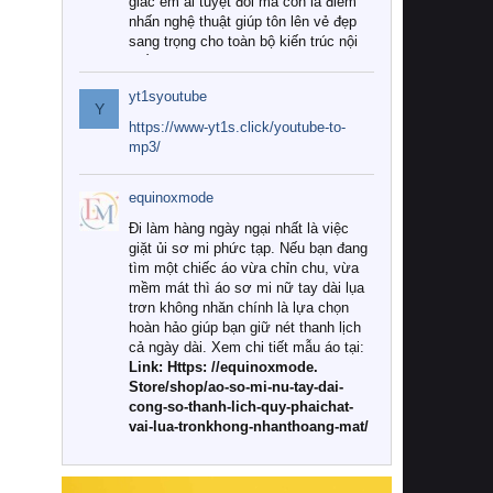
giác êm ái tuyệt đối mà còn là điểm
nhấn nghệ thuật giúp tôn lên vẻ đẹp
sang trọng cho toàn bộ kiến trúc nội
thất.
yt1syoutube
Tuy nhiên, giữa thị trường đa dạng
Y
với vô vàn thương hiệu và mẫu mã
https://www-yt1s.click/youtube-to-
như hiện nay, làm thế nào để chọn
mp3/
được những bộ chăn ga gối đệm cao
cấp thực sự chất lượng, phù hợp với
equinoxmode
khí hậu và nhu cầu sử dụng của gia
đình? Hãy cùng chúng tôi đi tìm lời
Đi làm hàng ngày ngại nhất là việc
giải đáp chi tiết qua bài viết dưới đây.
giặt ủi sơ mi phức tạp. Nếu bạn đang
tìm một chiếc áo vừa chỉn chu, vừa
1. Tại sao các gia đình hiện đại lại ưa
mềm mát thì áo sơ mi nữ tay dài lụa
chuộng chăn ga gối đệm cao cấp?
trơn không nhăn chính là lựa chọn
hoàn hảo giúp bạn giữ nét thanh lịch
Khác với các dòng sản phẩm thông
cả ngày dài. Xem chi tiết mẫu áo tại:
thường, những bộ chăn ga gối đệm
Link: Https: //equinoxmode.
cao cấp trải qua quy trình sản xuất
Store/shop/ao-so-mi-nu-tay-dai-
nghiêm ngặt từ khâu chọn lọc nguyên
cong-so-thanh-lich-quy-phaichat-
liệu tự nhiên đến công nghệ dệt
vai-lua-tronkhong-nhanthoang-mat/
nhuộm hiện đại không chứa hóa chất
độc hại. Khi sử dụng dòng sản phẩm
này, bạn sẽ cảm nhận rõ rệt sự khác