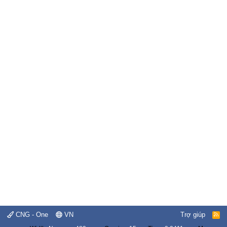
CNG - One
VN
Trợ giúp
R
S