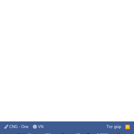
CNG - One
VN
Trợ giúp
R
S