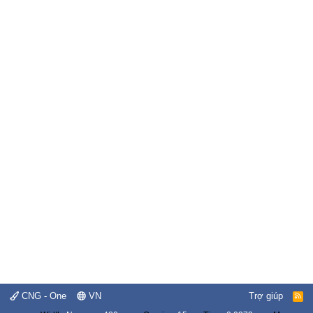
CNG - One
VN
Trợ giúp
R
S