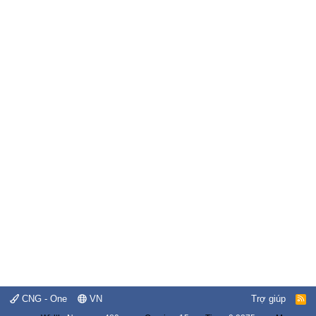
CNG - One
VN
Trợ giúp
R
S