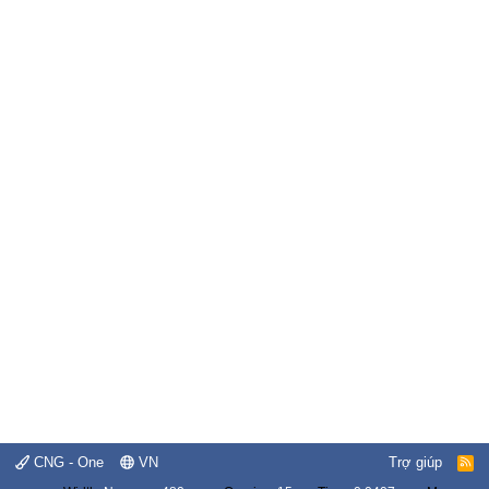
CNG - One
VN
Trợ giúp
R
S