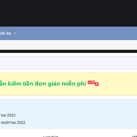
nh bạ
n kiếm tiền đơn giản miễn phí
 hai 2022
 mười hai 2022
Lượt thích
VN