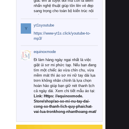
giác êm ái tuyệt đối mà còn là điểm
nhấn nghệ thuật giúp tôn lên vẻ đẹp
sang trọng cho toàn bộ kiến trúc nội
thất.
yt1syoutube
Tuy nhiên, giữa thị trường đa dạng
Y
với vô vàn thương hiệu và mẫu mã
https://www-yt1s.click/youtube-to-
như hiện nay, làm thế nào để chọn
mp3/
được những bộ chăn ga gối đệm cao
cấp thực sự chất lượng, phù hợp với
equinoxmode
khí hậu và nhu cầu sử dụng của gia
đình? Hãy cùng chúng tôi đi tìm lời
Đi làm hàng ngày ngại nhất là việc
giải đáp chi tiết qua bài viết dưới đây.
giặt ủi sơ mi phức tạp. Nếu bạn đang
tìm một chiếc áo vừa chỉn chu, vừa
1. Tại sao các gia đình hiện đại lại ưa
mềm mát thì áo sơ mi nữ tay dài lụa
chuộng chăn ga gối đệm cao cấp?
trơn không nhăn chính là lựa chọn
hoàn hảo giúp bạn giữ nét thanh lịch
Khác với các dòng sản phẩm thông
cả ngày dài. Xem chi tiết mẫu áo tại:
thường, những bộ chăn ga gối đệm
Link: Https: //equinoxmode.
cao cấp trải qua quy trình sản xuất
Store/shop/ao-so-mi-nu-tay-dai-
nghiêm ngặt từ khâu chọn lọc nguyên
cong-so-thanh-lich-quy-phaichat-
liệu tự nhiên đến công nghệ dệt
vai-lua-tronkhong-nhanthoang-mat/
nhuộm hiện đại không chứa hóa chất
độc hại. Khi sử dụng dòng sản phẩm
này, bạn sẽ cảm nhận rõ rệt sự khác