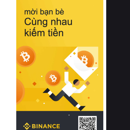
biệt từ bề mặt vải mềm mịn, khả năng
thoáng khí tuyệt vời cho đến độ đàn
hồi chuẩn xác của phần đệm nâng đỡ
cột sống.
Bên cạnh đó, việc lựa chọn các dòng
sản phẩm đạt chuẩn chất lượng quốc
tế còn giúp ngăn ngừa tình trạng kích
ứng da, hạn chế sự phát triển của vi
khuẩn và nấm mốc trong điều kiện
thời tiết nóng ẩm. Bạn có thể tìm hiểu
thêm các nghiên cứu khoa học về tác
động của giấc ngủ và môi trường
phòng ngủ đối với sức khỏe con
người tại Sleep Foundation (External
Link) để có cái nhìn toàn diện hơn.
2. Các tiêu chí vàng khi lựa chọn
chăn ga gối đệm cao cấp cho phòng
ngủ
Để sở hữu một bộ chăn ga gối đệm
cao cấp hoàn hảo cả về thẩm mỹ lẫn
công năng, người tiêu dùng cần cân
nhắc kỹ lưỡng các tiêu chí quan trọng