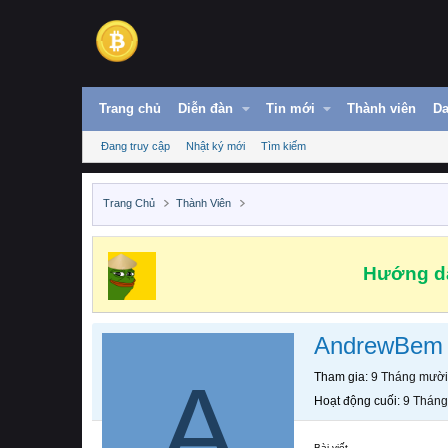
Trang chủ
Diễn đàn
Tin mới
Thành viên
Da
Đang truy cập
Nhật ký mới
Tìm kiếm
Trang Chủ
Thành Viên
Hướng dẫ
AndrewBem
A
Tham gia
9 Tháng mười
Hoạt động cuối
9 Tháng
Bài viết