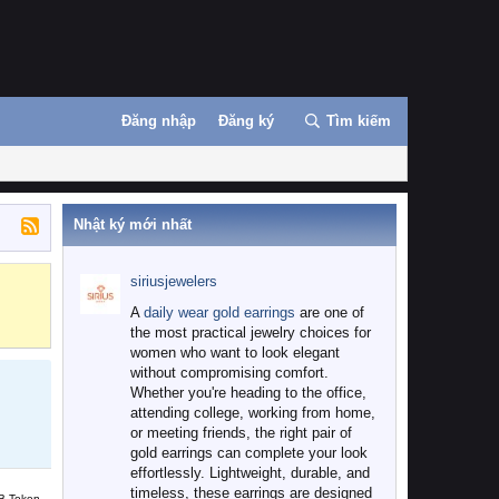
Đăng nhập
Đăng ký
Tìm kiếm
Nhật ký mới nhất
siriusjewelers
Binance
MEXC
A
daily wear gold earrings
are one of
the most practical jewelry choices for
women who want to look elegant
without compromising comfort.
Whether you're heading to the office,
attending college, working from home,
or meeting friends, the right pair of
gold earrings can complete your look
effortlessly. Lightweight, durable, and
timeless, these earrings are designed
B Token