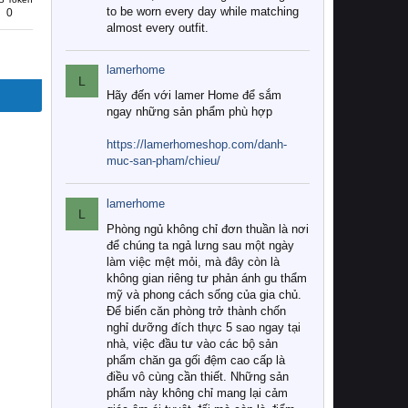
to be worn every day while matching
0
almost every outfit.
lamerhome
L
Hãy đến với lamer Home để sắm
ngay những sản phẩm phù hợp
https://lamerhomeshop.com/danh-
muc-san-pham/chieu/
lamerhome
L
Phòng ngủ không chỉ đơn thuần là nơi
để chúng ta ngả lưng sau một ngày
làm việc mệt mỏi, mà đây còn là
không gian riêng tư phản ánh gu thẩm
mỹ và phong cách sống của gia chủ.
Để biến căn phòng trở thành chốn
nghỉ dưỡng đích thực 5 sao ngay tại
nhà, việc đầu tư vào các bộ sản
phẩm chăn ga gối đệm cao cấp là
điều vô cùng cần thiết. Những sản
phẩm này không chỉ mang lại cảm