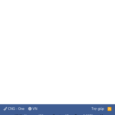
CNG - One
VN
Trợ giúp
R
S