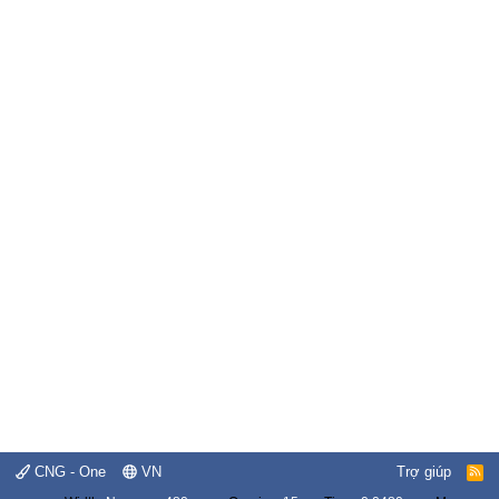
CNG - One
VN
Trợ giúp
R
S