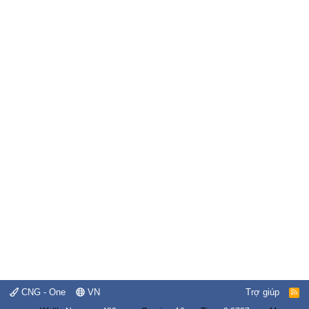
CNG - One
VN
Trợ giúp
R
S