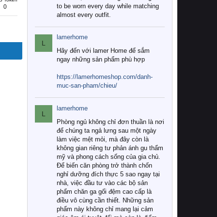
to be worn every day while matching
0
almost every outfit.
lamerhome
L
Hãy đến với lamer Home để sắm
ngay những sản phẩm phù hợp
https://lamerhomeshop.com/danh-
muc-san-pham/chieu/
lamerhome
L
Phòng ngủ không chỉ đơn thuần là nơi
để chúng ta ngả lưng sau một ngày
làm việc mệt mỏi, mà đây còn là
không gian riêng tư phản ánh gu thẩm
mỹ và phong cách sống của gia chủ.
Để biến căn phòng trở thành chốn
nghỉ dưỡng đích thực 5 sao ngay tại
nhà, việc đầu tư vào các bộ sản
phẩm chăn ga gối đệm cao cấp là
điều vô cùng cần thiết. Những sản
phẩm này không chỉ mang lại cảm