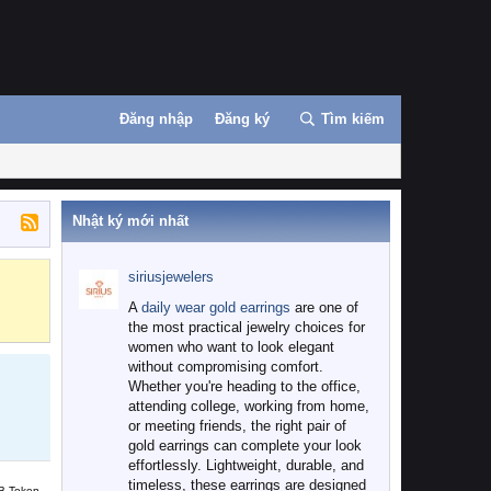
Đăng nhập
Đăng ký
Tìm kiếm
Nhật ký mới nhất
siriusjewelers
Binance
MEXC
A
daily wear gold earrings
are one of
the most practical jewelry choices for
women who want to look elegant
without compromising comfort.
Whether you're heading to the office,
attending college, working from home,
or meeting friends, the right pair of
gold earrings can complete your look
effortlessly. Lightweight, durable, and
timeless, these earrings are designed
B Token