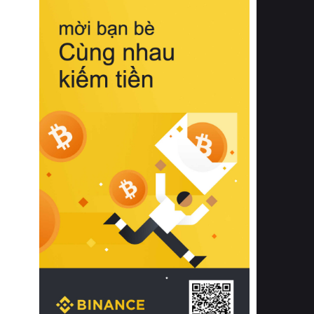
biệt từ bề mặt vải mềm mịn, khả năng
thoáng khí tuyệt vời cho đến độ đàn
hồi chuẩn xác của phần đệm nâng đỡ
cột sống.
Bên cạnh đó, việc lựa chọn các dòng
sản phẩm đạt chuẩn chất lượng quốc
tế còn giúp ngăn ngừa tình trạng kích
ứng da, hạn chế sự phát triển của vi
khuẩn và nấm mốc trong điều kiện
thời tiết nóng ẩm. Bạn có thể tìm hiểu
thêm các nghiên cứu khoa học về tác
động của giấc ngủ và môi trường
phòng ngủ đối với sức khỏe con
người tại Sleep Foundation (External
Link) để có cái nhìn toàn diện hơn.
2. Các tiêu chí vàng khi lựa chọn
chăn ga gối đệm cao cấp cho phòng
ngủ
Để sở hữu một bộ chăn ga gối đệm
cao cấp hoàn hảo cả về thẩm mỹ lẫn
công năng, người tiêu dùng cần cân
nhắc kỹ lưỡng các tiêu chí quan trọng