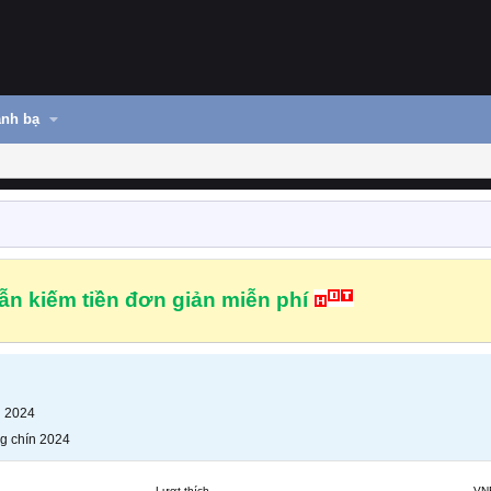
nh bạ
n kiếm tiền đơn giản miễn phí
n 2024
g chín 2024
Lượt thích
VN