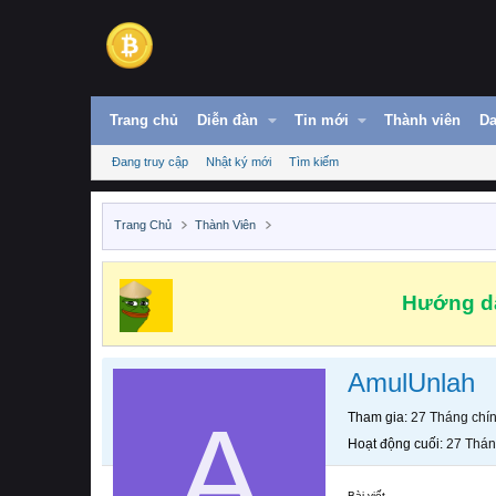
Trang chủ
Diễn đàn
Tin mới
Thành viên
Da
Đang truy cập
Nhật ký mới
Tìm kiếm
Trang Chủ
Thành Viên
Hướng dẫ
AmulUnlah
A
Tham gia
27 Tháng chí
Hoạt động cuối
27 Thán
Bài viết