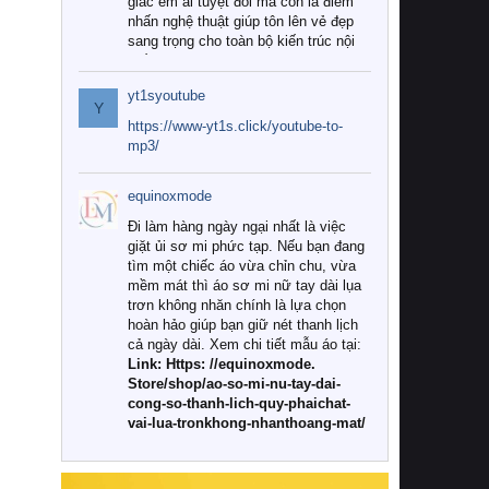
giác êm ái tuyệt đối mà còn là điểm
nhấn nghệ thuật giúp tôn lên vẻ đẹp
sang trọng cho toàn bộ kiến trúc nội
thất.
yt1syoutube
Tuy nhiên, giữa thị trường đa dạng
Y
với vô vàn thương hiệu và mẫu mã
https://www-yt1s.click/youtube-to-
như hiện nay, làm thế nào để chọn
mp3/
được những bộ chăn ga gối đệm cao
cấp thực sự chất lượng, phù hợp với
equinoxmode
khí hậu và nhu cầu sử dụng của gia
đình? Hãy cùng chúng tôi đi tìm lời
Đi làm hàng ngày ngại nhất là việc
giải đáp chi tiết qua bài viết dưới đây.
giặt ủi sơ mi phức tạp. Nếu bạn đang
tìm một chiếc áo vừa chỉn chu, vừa
1. Tại sao các gia đình hiện đại lại ưa
mềm mát thì áo sơ mi nữ tay dài lụa
chuộng chăn ga gối đệm cao cấp?
trơn không nhăn chính là lựa chọn
hoàn hảo giúp bạn giữ nét thanh lịch
Khác với các dòng sản phẩm thông
cả ngày dài. Xem chi tiết mẫu áo tại:
thường, những bộ chăn ga gối đệm
Link: Https: //equinoxmode.
cao cấp trải qua quy trình sản xuất
Store/shop/ao-so-mi-nu-tay-dai-
nghiêm ngặt từ khâu chọn lọc nguyên
cong-so-thanh-lich-quy-phaichat-
liệu tự nhiên đến công nghệ dệt
vai-lua-tronkhong-nhanthoang-mat/
nhuộm hiện đại không chứa hóa chất
độc hại. Khi sử dụng dòng sản phẩm
này, bạn sẽ cảm nhận rõ rệt sự khác