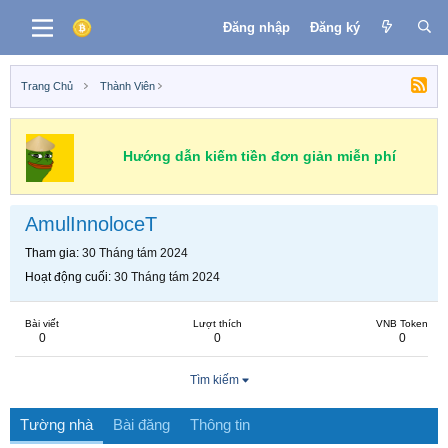
Đăng nhập
Đăng ký
Trang Chủ
Thành Viên
Hướng dẫn kiếm tiền đơn giản miễn phí
AmulInnoloceT
Tham gia
30 Tháng tám 2024
Hoạt động cuối
30 Tháng tám 2024
Bài viết
Lượt thích
VNB Token
0
0
0
Tìm kiếm
Tường nhà
Bài đăng
Thông tin