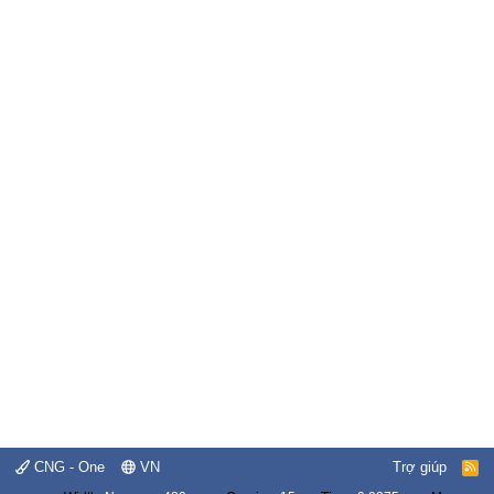
CNG - One
VN
Trợ giúp
R
S