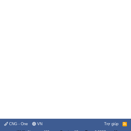
CNG - One
VN
Trợ giúp
R
S