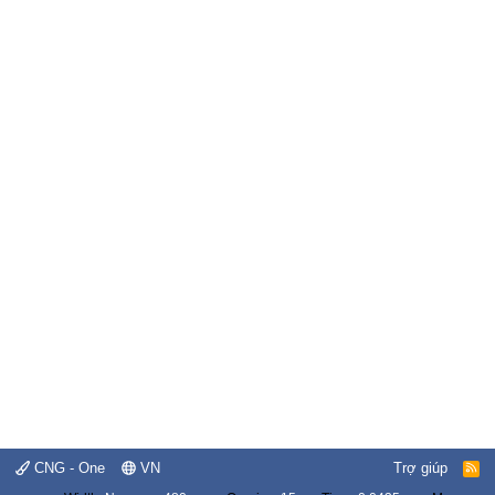
CNG - One
VN
Trợ giúp
R
S