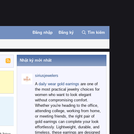
Đăng nhập
Đăng ký
Tìm kiếm
Nhật ký mới nhất
siriusjewelers
Binance
MEXC
A
daily wear gold earrings
are one of
the most practical jewelry choices for
women who want to look elegant
without compromising comfort.
Whether you're heading to the office,
attending college, working from home,
or meeting friends, the right pair of
gold earrings can complete your look
effortlessly. Lightweight, durable, and
timeless, these earrings are designed
B Token