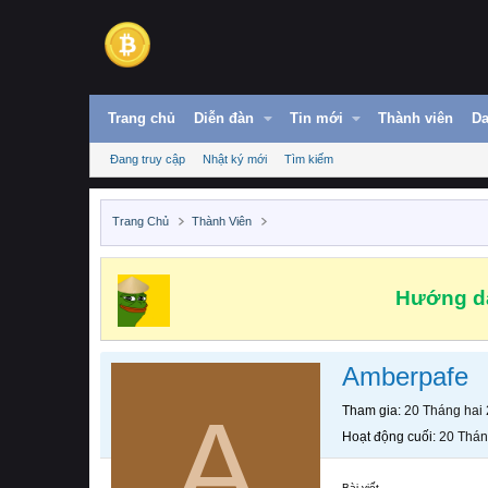
Trang chủ
Diễn đàn
Tin mới
Thành viên
Da
Đang truy cập
Nhật ký mới
Tìm kiếm
Trang Chủ
Thành Viên
Hướng dẫ
Amberpafe
A
Tham gia
20 Tháng hai
Hoạt động cuối
20 Thán
Bài viết