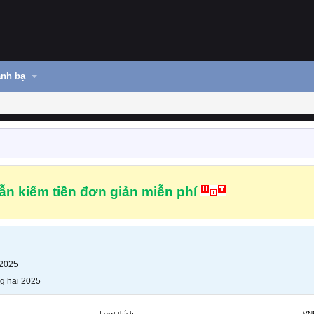
nh bạ
n kiếm tiền đơn giản miễn phí
 2025
g hai 2025
Lượt thích
VN