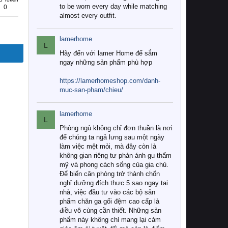
to be worn every day while matching
0
almost every outfit.
lamerhome
L
Hãy đến với lamer Home để sắm
ngay những sản phẩm phù hợp
https://lamerhomeshop.com/danh-
muc-san-pham/chieu/
lamerhome
L
Phòng ngủ không chỉ đơn thuần là nơi
để chúng ta ngả lưng sau một ngày
làm việc mệt mỏi, mà đây còn là
không gian riêng tư phản ánh gu thẩm
mỹ và phong cách sống của gia chủ.
Để biến căn phòng trở thành chốn
nghỉ dưỡng đích thực 5 sao ngay tại
nhà, việc đầu tư vào các bộ sản
phẩm chăn ga gối đệm cao cấp là
điều vô cùng cần thiết. Những sản
phẩm này không chỉ mang lại cảm