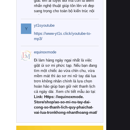
giác êm ái tuyệt đối mà còn là điểm
nhấn nghệ thuật giúp tôn lên vẻ đẹp
sang trọng cho toàn bộ kiến trúc nội
thất.
yt1syoutube
Tuy nhiên, giữa thị trường đa dạng
Y
với vô vàn thương hiệu và mẫu mã
https://www-yt1s.click/youtube-to-
như hiện nay, làm thế nào để chọn
mp3/
được những bộ chăn ga gối đệm cao
cấp thực sự chất lượng, phù hợp với
equinoxmode
khí hậu và nhu cầu sử dụng của gia
đình? Hãy cùng chúng tôi đi tìm lời
Đi làm hàng ngày ngại nhất là việc
giải đáp chi tiết qua bài viết dưới đây.
giặt ủi sơ mi phức tạp. Nếu bạn đang
tìm một chiếc áo vừa chỉn chu, vừa
1. Tại sao các gia đình hiện đại lại ưa
mềm mát thì áo sơ mi nữ tay dài lụa
chuộng chăn ga gối đệm cao cấp?
trơn không nhăn chính là lựa chọn
hoàn hảo giúp bạn giữ nét thanh lịch
Khác với các dòng sản phẩm thông
cả ngày dài. Xem chi tiết mẫu áo tại:
thường, những bộ chăn ga gối đệm
Link: Https: //equinoxmode.
cao cấp trải qua quy trình sản xuất
Store/shop/ao-so-mi-nu-tay-dai-
nghiêm ngặt từ khâu chọn lọc nguyên
cong-so-thanh-lich-quy-phaichat-
liệu tự nhiên đến công nghệ dệt
vai-lua-tronkhong-nhanthoang-mat/
nhuộm hiện đại không chứa hóa chất
độc hại. Khi sử dụng dòng sản phẩm
này, bạn sẽ cảm nhận rõ rệt sự khác