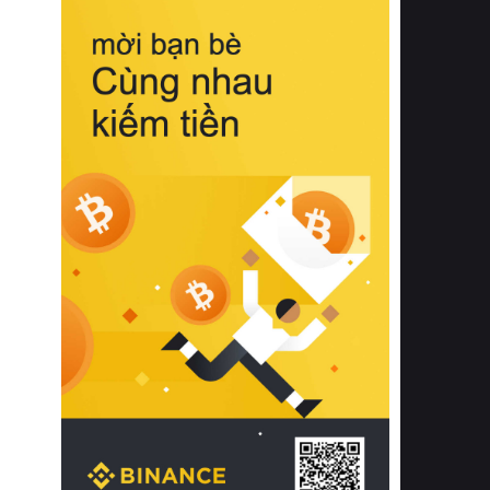
biệt từ bề mặt vải mềm mịn, khả năng
thoáng khí tuyệt vời cho đến độ đàn
hồi chuẩn xác của phần đệm nâng đỡ
cột sống.
Bên cạnh đó, việc lựa chọn các dòng
sản phẩm đạt chuẩn chất lượng quốc
tế còn giúp ngăn ngừa tình trạng kích
ứng da, hạn chế sự phát triển của vi
khuẩn và nấm mốc trong điều kiện
thời tiết nóng ẩm. Bạn có thể tìm hiểu
thêm các nghiên cứu khoa học về tác
động của giấc ngủ và môi trường
phòng ngủ đối với sức khỏe con
người tại Sleep Foundation (External
Link) để có cái nhìn toàn diện hơn.
2. Các tiêu chí vàng khi lựa chọn
chăn ga gối đệm cao cấp cho phòng
ngủ
Để sở hữu một bộ chăn ga gối đệm
cao cấp hoàn hảo cả về thẩm mỹ lẫn
công năng, người tiêu dùng cần cân
nhắc kỹ lưỡng các tiêu chí quan trọng