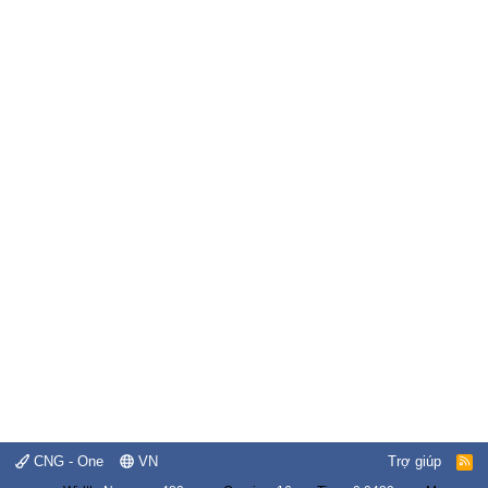
CNG - One
VN
Trợ giúp
R
S