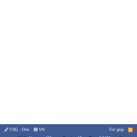
CNG - One
VN
Trợ giúp
R
S