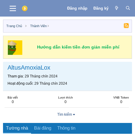
Đăng nhập
Đăng ký
Trang Chủ
Thành Viên
Hướng dẫn kiếm tiền đơn giản miễn phí
AltusAmoxiaLox
Tham gia
29 Tháng chín 2024
Hoạt động cuối
29 Tháng chín 2024
Bài viết
Lượt thích
VNB Token
0
0
0
Tìm kiếm
Tường nhà
Bài đăng
Thông tin