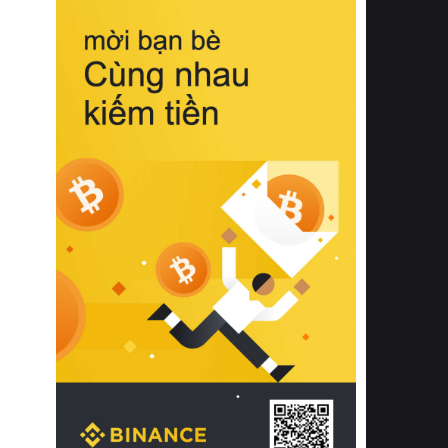
biệt từ bề mặt vải mềm mịn, khả năng
thoáng khí tuyệt vời cho đến độ đàn
hồi chuẩn xác của phần đệm nâng đỡ
cột sống.
Bên cạnh đó, việc lựa chọn các dòng
sản phẩm đạt chuẩn chất lượng quốc
tế còn giúp ngăn ngừa tình trạng kích
ứng da, hạn chế sự phát triển của vi
khuẩn và nấm mốc trong điều kiện
thời tiết nóng ẩm. Bạn có thể tìm hiểu
thêm các nghiên cứu khoa học về tác
động của giấc ngủ và môi trường
phòng ngủ đối với sức khỏe con
người tại Sleep Foundation (External
Link) để có cái nhìn toàn diện hơn.
2. Các tiêu chí vàng khi lựa chọn
chăn ga gối đệm cao cấp cho phòng
ngủ
Để sở hữu một bộ chăn ga gối đệm
cao cấp hoàn hảo cả về thẩm mỹ lẫn
công năng, người tiêu dùng cần cân
nhắc kỹ lưỡng các tiêu chí quan trọng