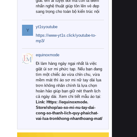
giác êm ái tuyệt đối mà còn là điểm
nhấn nghệ thuật giúp tôn lên vẻ đẹp
sang trọng cho toàn bộ kiến trúc nội
thất.
yt1syoutube
Tuy nhiên, giữa thị trường đa dạng
Y
với vô vàn thương hiệu và mẫu mã
https://www-yt1s.click/youtube-to-
như hiện nay, làm thế nào để chọn
mp3/
được những bộ chăn ga gối đệm cao
cấp thực sự chất lượng, phù hợp với
equinoxmode
khí hậu và nhu cầu sử dụng của gia
đình? Hãy cùng chúng tôi đi tìm lời
Đi làm hàng ngày ngại nhất là việc
giải đáp chi tiết qua bài viết dưới đây.
giặt ủi sơ mi phức tạp. Nếu bạn đang
tìm một chiếc áo vừa chỉn chu, vừa
1. Tại sao các gia đình hiện đại lại ưa
mềm mát thì áo sơ mi nữ tay dài lụa
chuộng chăn ga gối đệm cao cấp?
trơn không nhăn chính là lựa chọn
hoàn hảo giúp bạn giữ nét thanh lịch
Khác với các dòng sản phẩm thông
cả ngày dài. Xem chi tiết mẫu áo tại:
thường, những bộ chăn ga gối đệm
Link: Https: //equinoxmode.
cao cấp trải qua quy trình sản xuất
Store/shop/ao-so-mi-nu-tay-dai-
nghiêm ngặt từ khâu chọn lọc nguyên
cong-so-thanh-lich-quy-phaichat-
liệu tự nhiên đến công nghệ dệt
vai-lua-tronkhong-nhanthoang-mat/
nhuộm hiện đại không chứa hóa chất
độc hại. Khi sử dụng dòng sản phẩm
này, bạn sẽ cảm nhận rõ rệt sự khác