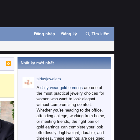
Đăng nhập
Đăng ký
Tìm kiếm
Nhật ký mới nhất
siriusjewelers
Binance
MEXC
A
daily wear gold earrings
are one of
the most practical jewelry choices for
women who want to look elegant
without compromising comfort.
Whether you're heading to the office,
attending college, working from home,
or meeting friends, the right pair of
gold earrings can complete your look
effortlessly. Lightweight, durable, and
timeless, these earrings are designed