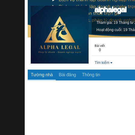
alphalegal
Tham gia
19 Tháng tư
Hoạt động cuối
19 Thá
Bài viết
0
Tìm kiếm
Tường nhà
Bài đăng
Thông tin