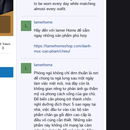
to be worn every day while matching
almost every outfit.
lamerhome
L
Hãy đến với lamer Home để sắm
ngay những sản phẩm phù hợp
B Token
https://lamerhomeshop.com/danh-
0
muc-san-pham/chieu/
lamerhome
L
Phòng ngủ không chỉ đơn thuần là nơi
để chúng ta ngả lưng sau một ngày
làm việc mệt mỏi, mà đây còn là
không gian riêng tư phản ánh gu thẩm
mỹ và phong cách sống của gia chủ.
Để biến căn phòng trở thành chốn
nghỉ dưỡng đích thực 5 sao ngay tại
nhà, việc đầu tư vào các bộ sản
phẩm chăn ga gối đệm cao cấp là
điều vô cùng cần thiết. Những sản
phẩm này không chỉ mang lại cảm