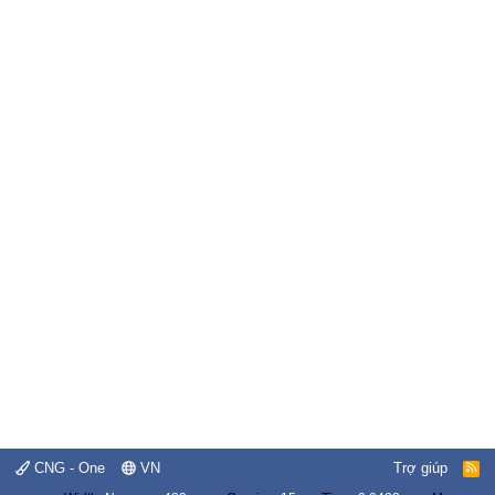
CNG - One
VN
Trợ giúp
R
S