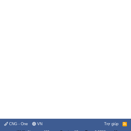
CNG - One
VN
Trợ giúp
R
S