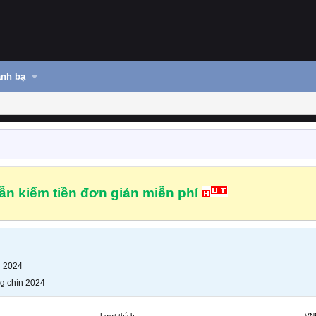
nh bạ
n kiếm tiền đơn giản miễn phí
n 2024
g chín 2024
Lượt thích
VN