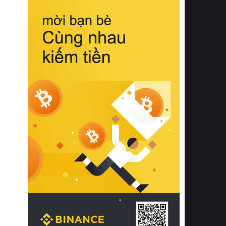
biệt từ bề mặt vải mềm mịn, khả năng
thoáng khí tuyệt vời cho đến độ đàn
hồi chuẩn xác của phần đệm nâng đỡ
cột sống.
Bên cạnh đó, việc lựa chọn các dòng
sản phẩm đạt chuẩn chất lượng quốc
tế còn giúp ngăn ngừa tình trạng kích
ứng da, hạn chế sự phát triển của vi
khuẩn và nấm mốc trong điều kiện
thời tiết nóng ẩm. Bạn có thể tìm hiểu
thêm các nghiên cứu khoa học về tác
động của giấc ngủ và môi trường
phòng ngủ đối với sức khỏe con
người tại Sleep Foundation (External
Link) để có cái nhìn toàn diện hơn.
2. Các tiêu chí vàng khi lựa chọn
chăn ga gối đệm cao cấp cho phòng
ngủ
Để sở hữu một bộ chăn ga gối đệm
cao cấp hoàn hảo cả về thẩm mỹ lẫn
công năng, người tiêu dùng cần cân
nhắc kỹ lưỡng các tiêu chí quan trọng