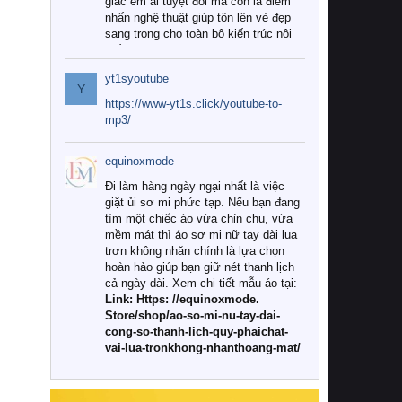
giác êm ái tuyệt đối mà còn là điểm
nhấn nghệ thuật giúp tôn lên vẻ đẹp
sang trọng cho toàn bộ kiến trúc nội
thất.
yt1syoutube
Tuy nhiên, giữa thị trường đa dạng
Y
với vô vàn thương hiệu và mẫu mã
https://www-yt1s.click/youtube-to-
như hiện nay, làm thế nào để chọn
mp3/
được những bộ chăn ga gối đệm cao
cấp thực sự chất lượng, phù hợp với
equinoxmode
khí hậu và nhu cầu sử dụng của gia
đình? Hãy cùng chúng tôi đi tìm lời
Đi làm hàng ngày ngại nhất là việc
giải đáp chi tiết qua bài viết dưới đây.
giặt ủi sơ mi phức tạp. Nếu bạn đang
tìm một chiếc áo vừa chỉn chu, vừa
1. Tại sao các gia đình hiện đại lại ưa
mềm mát thì áo sơ mi nữ tay dài lụa
chuộng chăn ga gối đệm cao cấp?
trơn không nhăn chính là lựa chọn
hoàn hảo giúp bạn giữ nét thanh lịch
Khác với các dòng sản phẩm thông
cả ngày dài. Xem chi tiết mẫu áo tại:
thường, những bộ chăn ga gối đệm
Link: Https: //equinoxmode.
cao cấp trải qua quy trình sản xuất
Store/shop/ao-so-mi-nu-tay-dai-
nghiêm ngặt từ khâu chọn lọc nguyên
cong-so-thanh-lich-quy-phaichat-
liệu tự nhiên đến công nghệ dệt
vai-lua-tronkhong-nhanthoang-mat/
nhuộm hiện đại không chứa hóa chất
độc hại. Khi sử dụng dòng sản phẩm
này, bạn sẽ cảm nhận rõ rệt sự khác