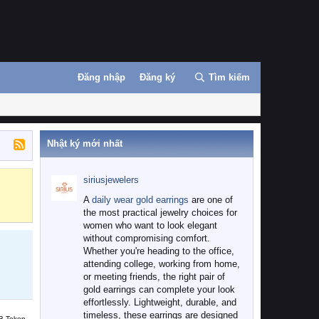
Đăng nhập
Đăng ký
Tìm kiếm
Nhật ký mới nhất
siriusjewelers
Binance
MEXC
A
daily wear gold earrings
are one of
the most practical jewelry choices for
women who want to look elegant
without compromising comfort.
Whether you're heading to the office,
attending college, working from home,
or meeting friends, the right pair of
gold earrings can complete your look
effortlessly. Lightweight, durable, and
timeless, these earrings are designed
B Token