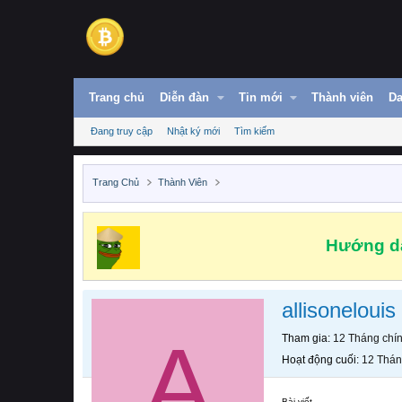
Trang chủ
Diễn đàn
Tin mới
Thành viên
Da
Đang truy cập
Nhật ký mới
Tìm kiếm
Trang Chủ
Thành Viên
Hướng dẫ
allisonelouis
A
Tham gia
12 Tháng chí
Hoạt động cuối
12 Thán
Bài viết