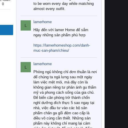
to be worn every day while matching
0
almost every outfit.
lamerhome
L
Hãy đến với lamer Home để sắm
ngay những sản phẩm phù hợp
https://lamerhomeshop.com/danh-
muc-san-pham/chieu/
lamerhome
L
Phòng ngủ không chỉ đơn thuần là nơi
để chúng ta ngả lưng sau một ngày
làm việc mệt mỏi, mà đây còn là
không gian riêng tư phản ánh gu thẩm
mỹ và phong cách sống của gia chủ.
Để biến căn phòng trở thành chốn
nghỉ dưỡng đích thực 5 sao ngay tại
nhà, việc đầu tư vào các bộ sản
phẩm chăn ga gối đệm cao cấp là
điều vô cùng cần thiết. Những sản
phẩm này không chỉ mang lại cảm