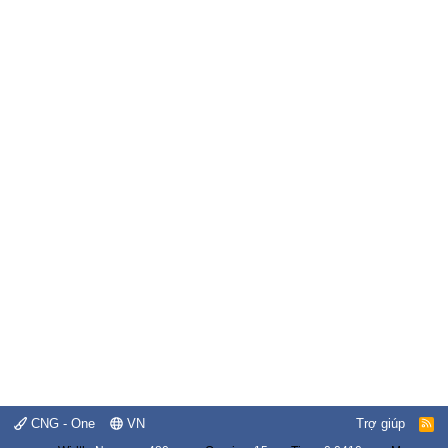
CNG - One
VN
Trợ giúp
R
S