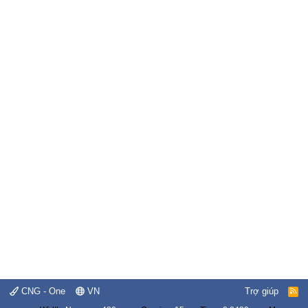
CNG - One
VN
Trợ giúp
R
S