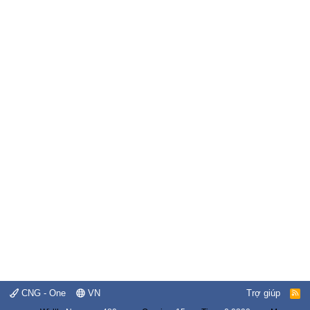
CNG - One
VN
Trợ giúp
R
S