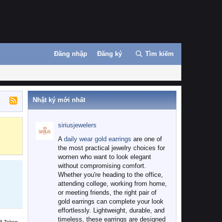
Đăng nhập
Đăng ký
Tìm kiếm
Nhật ký mới nhất
siriusjewelers
Binance
MEXC
A
daily wear gold earrings
are one of
the most practical jewelry choices for
women who want to look elegant
without compromising comfort.
Whether you're heading to the office,
attending college, working from home,
or meeting friends, the right pair of
gold earrings can complete your look
effortlessly. Lightweight, durable, and
timeless, these earrings are designed
B Token