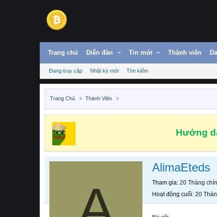
Trang chủ
Diễn đàn
Tin mới
Thành viên
Da
Đang truy cập
Nhật ký mới
Tìm kiếm
Trang Chủ
Thành Viên
Hướng dẫ
AlimaEteds
A
Tham gia
20 Tháng chí
Hoạt động cuối
20 Thán
Bài viết