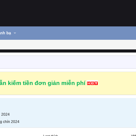
nh bạ
n kiếm tiền đơn giản miễn phí
n 2024
g chín 2024
Lượt thích
VN