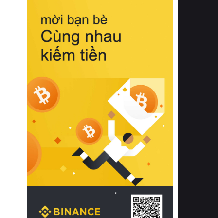
biệt từ bề mặt vải mềm mịn, khả năng
thoáng khí tuyệt vời cho đến độ đàn
hồi chuẩn xác của phần đệm nâng đỡ
cột sống.
Bên cạnh đó, việc lựa chọn các dòng
sản phẩm đạt chuẩn chất lượng quốc
tế còn giúp ngăn ngừa tình trạng kích
ứng da, hạn chế sự phát triển của vi
khuẩn và nấm mốc trong điều kiện
thời tiết nóng ẩm. Bạn có thể tìm hiểu
thêm các nghiên cứu khoa học về tác
động của giấc ngủ và môi trường
phòng ngủ đối với sức khỏe con
người tại Sleep Foundation (External
Link) để có cái nhìn toàn diện hơn.
2. Các tiêu chí vàng khi lựa chọn
chăn ga gối đệm cao cấp cho phòng
ngủ
Để sở hữu một bộ chăn ga gối đệm
cao cấp hoàn hảo cả về thẩm mỹ lẫn
công năng, người tiêu dùng cần cân
nhắc kỹ lưỡng các tiêu chí quan trọng