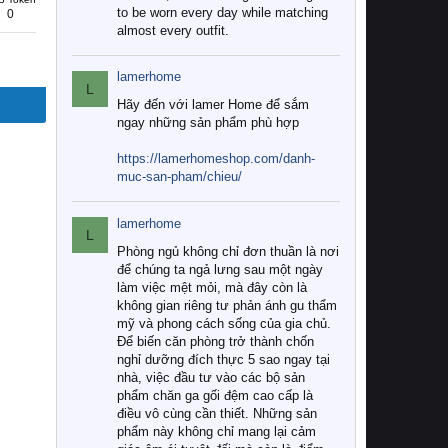
to be worn every day while matching
0
almost every outfit.
lamerhome
L
Hãy đến với lamer Home để sắm
ngay những sản phẩm phù hợp
https://lamerhomeshop.com/danh-
muc-san-pham/chieu/
lamerhome
L
Phòng ngủ không chỉ đơn thuần là nơi
để chúng ta ngả lưng sau một ngày
làm việc mệt mỏi, mà đây còn là
không gian riêng tư phản ánh gu thẩm
mỹ và phong cách sống của gia chủ.
Để biến căn phòng trở thành chốn
nghỉ dưỡng đích thực 5 sao ngay tại
nhà, việc đầu tư vào các bộ sản
phẩm chăn ga gối đệm cao cấp là
điều vô cùng cần thiết. Những sản
phẩm này không chỉ mang lại cảm