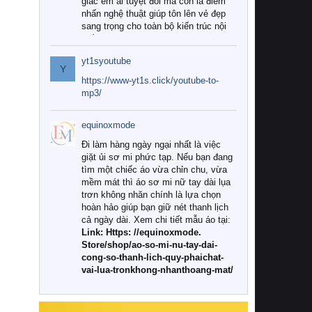
giác êm ái tuyệt đối mà còn là điểm
nhấn nghệ thuật giúp tôn lên vẻ đẹp
sang trọng cho toàn bộ kiến trúc nội
thất.
yt1syoutube
Tuy nhiên, giữa thị trường đa dạng
Y
với vô vàn thương hiệu và mẫu mã
https://www-yt1s.click/youtube-to-
như hiện nay, làm thế nào để chọn
mp3/
được những bộ chăn ga gối đệm cao
cấp thực sự chất lượng, phù hợp với
equinoxmode
khí hậu và nhu cầu sử dụng của gia
đình? Hãy cùng chúng tôi đi tìm lời
Đi làm hàng ngày ngại nhất là việc
giải đáp chi tiết qua bài viết dưới đây.
giặt ủi sơ mi phức tạp. Nếu bạn đang
tìm một chiếc áo vừa chỉn chu, vừa
1. Tại sao các gia đình hiện đại lại ưa
mềm mát thì áo sơ mi nữ tay dài lụa
chuộng chăn ga gối đệm cao cấp?
trơn không nhăn chính là lựa chọn
hoàn hảo giúp bạn giữ nét thanh lịch
Khác với các dòng sản phẩm thông
cả ngày dài. Xem chi tiết mẫu áo tại:
thường, những bộ chăn ga gối đệm
Link: Https: //equinoxmode.
cao cấp trải qua quy trình sản xuất
Store/shop/ao-so-mi-nu-tay-dai-
nghiêm ngặt từ khâu chọn lọc nguyên
cong-so-thanh-lich-quy-phaichat-
liệu tự nhiên đến công nghệ dệt
vai-lua-tronkhong-nhanthoang-mat/
nhuộm hiện đại không chứa hóa chất
độc hại. Khi sử dụng dòng sản phẩm
này, bạn sẽ cảm nhận rõ rệt sự khác