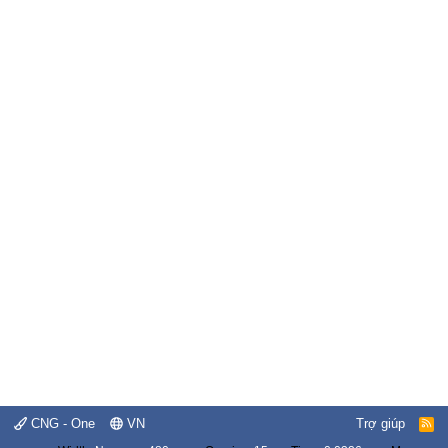
CNG - One
VN
Trợ giúp
R
S