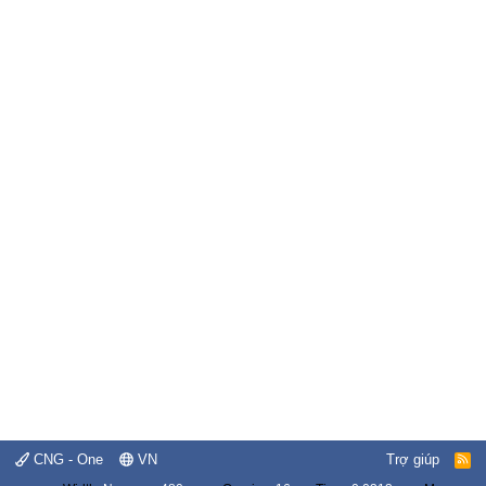
CNG - One
VN
Trợ giúp
R
S